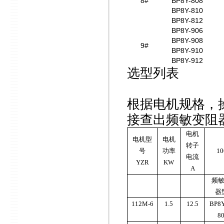
8#
BP8Y-808
BP8Y-810
BP8Y-812
BP8Y-906
BP8Y-908
9#
BP8Y-910
BP8Y-912
列表
选型
根据电机规格，
接查出频敏变阻
电机
电机型
电机
转子
号
功率
1
电流
YZR
KW
A
频
器
112M-6
1.5
12.5
BP8Y
8