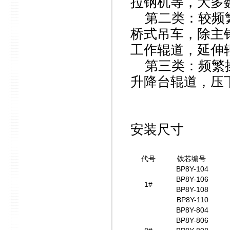
拉钢机等，大多
第二类：较频
桥式吊车，除主
工作辊道，延伸
第三类：频繁
升降台辊道，压
安装尺寸
代号
铁芯编号
BP8Y-104
BP8Y-106
1#
BP8Y-108
BP8Y-110
BP8Y-804
BP8Y-806