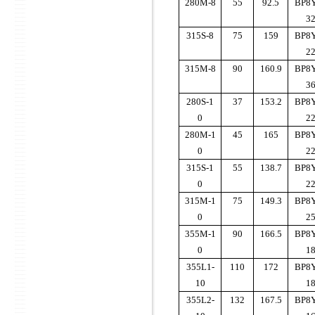
280M-8
55
92.5
BP8Y
3
315S-8
75
159
BP8Y
2
315M-8
90
160.9
BP8Y
3
280S-1
37
153.2
BP8Y
0
2
280M-1
45
165
BP8Y
0
2
315S-1
55
138.7
BP8Y
0
2
315M-1
75
149.3
BP8Y
0
2
355M-1
90
166.5
BP8Y
0
1
355L1-
110
172
BP8Y
10
1
355L2-
132
167.5
BP8Y