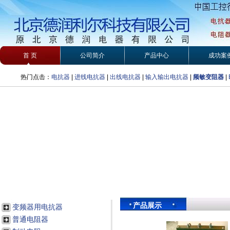
首 页
公司简介
产品中心
成功案
热门点击：
电抗器
|
进线电抗器
|
出线电抗器
|
输入输出电抗器
|
频敏变阻器
|
产品展示
变频器用电抗器
普通电阻器