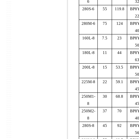
6
3
280S-6
55
119.8
BP8Y
2
280M-6
75
124
BP8Y
4
160L-8
7.5
23
BP8Y
5
180L-8
11
44
BP8Y
6
200L-8
15
53.5
BP8Y
5
225M-8
22
59.1
BP8Y
4
250M1-
30
68.8
BP8Y
8
4
250M2-
37
70
BP8Y
8
4
280S-8
45
92
BP8Y
5