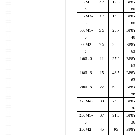
132M1-
2.2
12.6
BP8Y
6
8
132M2-
3.7
14.5
BP8Y
6
8
160M1-
5.5
25.7
BP8Y
6
4
160M2-
7.5
20.5
BP8Y
6
6
160L-6
11
27.6
BP8Y
6
180L-6
15
46.5
BP8Y
6
200L-6
22
69.9
BP8Y
5
225M-6
30
74.5
BP8Y
3
250M1-
37
91.5
BP8Y
6
3
250M2-
45
95
BP8Y